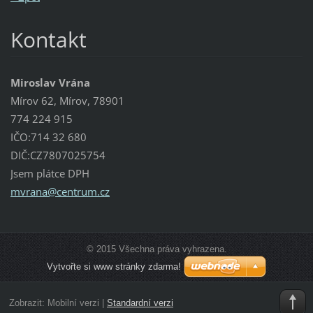
Kontakt
Miroslav Vrána
Mírov 62, Mírov, 78901
774 224 915
IČO:714 32 680
DIČ:CZ7807025754
Jsem plátce DPH
mvrana@c
entrum.c
z
© 2015 Všechna práva vyhrazena.
Vytvořte si www stránky zdarma!
Zobrazit:
Mobilní verzi
|
Standardní verzi